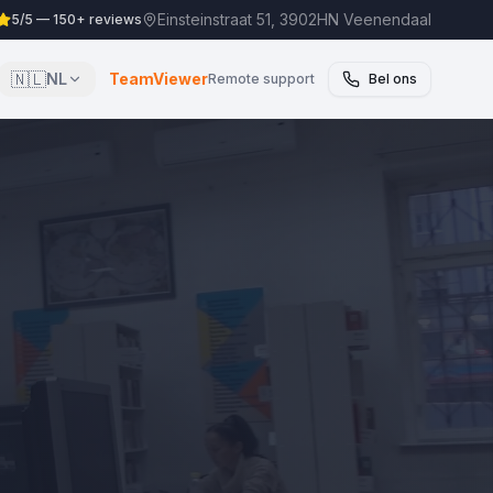
Einsteinstraat 51, 3902HN Veenendaal
5/5 — 150+ reviews
🇳🇱
NL
TeamViewer
Remote support
Bel ons