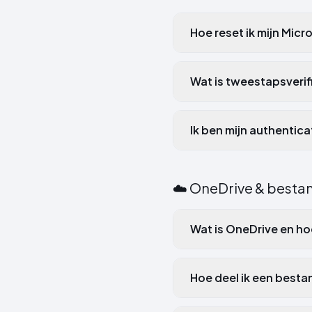
Hoe reset ik mijn Mi
Wat is tweestapsverifi
Ik ben mijn authentic
☁️
OneDrive & besta
Wat is OneDrive en hoe
Hoe deel ik een besta