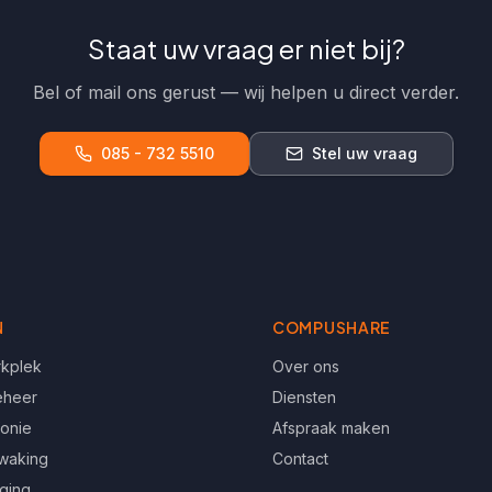
Staat uw vraag er niet bij?
Bel of mail ons gerust — wij helpen u direct verder.
085 - 732 5510
Stel uw vraag
N
COMPUSHARE
rkplek
Over ons
eheer
Diensten
fonie
Afspraak maken
waking
Contact
iging