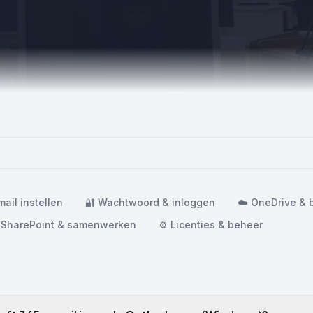
mail instellen
🔐
Wachtwoord & inloggen
☁️
OneDrive & 
SharePoint & samenwerken
⚙️
Licenties & beheer