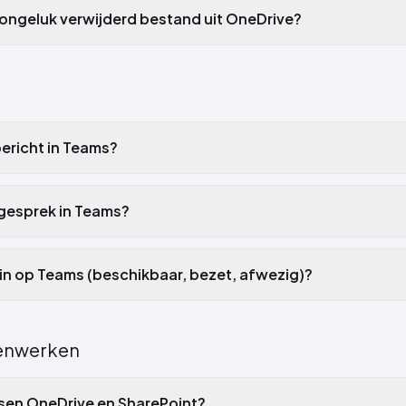
r ongeluk verwijderd bestand uit OneDrive?
bericht in Teams?
ogesprek in Teams?
s in op Teams (beschikbaar, bezet, afwezig)?
enwerken
ussen OneDrive en SharePoint?