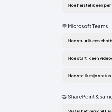
Hoe herstel ik een pe
💬
Microsoft Teams
Hoe stuur ik een chat
Hoe start ik een vide
Hoe stel ik mijn statu
🤝
SharePoint & sam
Wat is het verschil t