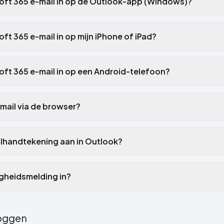
osoft 365 e-mail in op de Outlook-app (Windows)?
soft 365 e-mail in op mijn iPhone of iPad?
soft 365 e-mail in op een Android-telefoon?
e-mail via de browser?
ilhandtekening aan in Outlook?
igheidsmelding in?
oggen