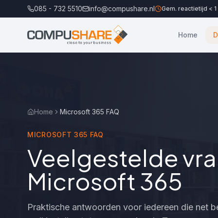
085 - 732 5510
info@compushare.nl
Gem. reactietijd < 1
Home
D
Home
Microsoft 365 FAQ
MICROSOFT 365 FAQ
Veelgestelde vr
Microsoft 365
Praktische antwoorden voor iedereen die net b