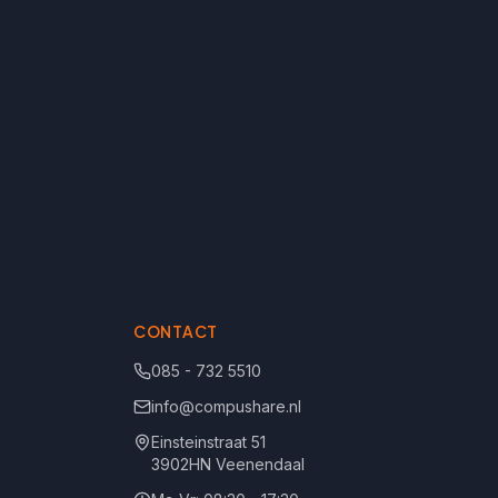
CONTACT
085 - 732 5510
info@compushare.nl
Einsteinstraat 51
3902HN Veenendaal