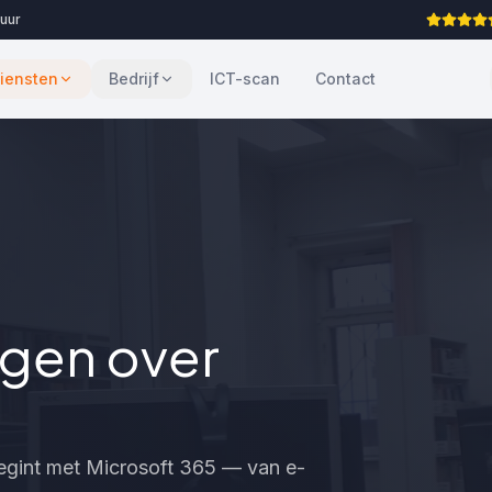
 uur
iensten
Bedrijf
ICT-scan
Contact
agen over
egint met Microsoft 365 — van e-