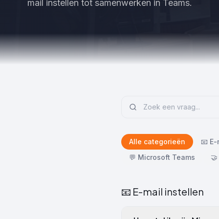
mail instellen tot samenwerken in Teams.
Alle categorieën
📧
E-
💬
Microsoft Teams
🤝
📧
E-mail instellen