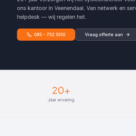
ons kantoor in Veenendaal. Van netwerk en ser
helpdesk — wij regelen het.
085 - 732 5510
Vraag offerte aan
20+
Jaar ervaring