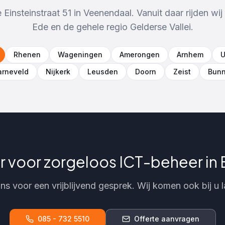
Einsteinstraat 51 in Veenendaal. Vanuit daar rijden wij 
Ede
en de gehele regio
Gelderse Vallei
.
Rhenen
Wageningen
Amerongen
Arnhem
U
arneveld
Nijkerk
Leusden
Doorn
Zeist
Bunn
r voor zorgeloos ICT-beheer in
ns voor een vrijblijvend gesprek. Wij komen ook bij u 
085 - 732 5510
Offerte aanvragen