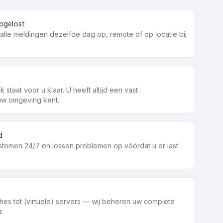
pgelost
alle meldingen dezelfde dag op, remote of op locatie bij
staat voor u klaar. U heeft altijd een vast
uw omgeving kent.
d
stemen 24/7 en lossen problemen op vóórdat u er last
hes tot (virtuele) servers — wij beheren uw complete
r.