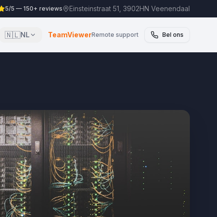
Einsteinstraat 51, 3902HN Veenendaal
5/5 — 150+ reviews
🇳🇱
NL
TeamViewer
Remote support
Bel ons