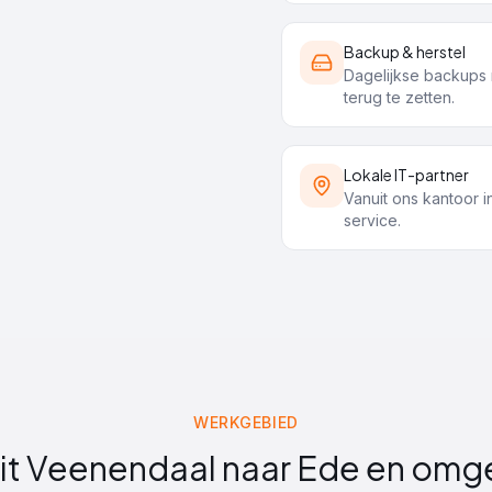
Backup & herstel
Dagelijkse backups m
terug te zetten.
Lokale IT-partner
Vanuit ons kantoor in
service.
WERKGEBIED
it Veenendaal naar
Ede
en omg