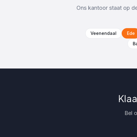
Ons kantoor staat op de 
Veenendaal
Ede
B
Klaa
Bel o