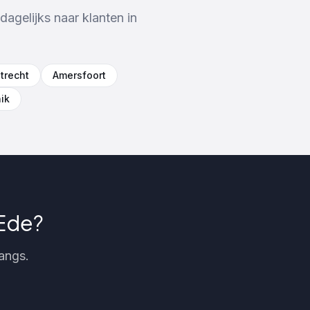
dagelijks naar klanten in
trecht
Amersfoort
ik
Ede
?
langs.