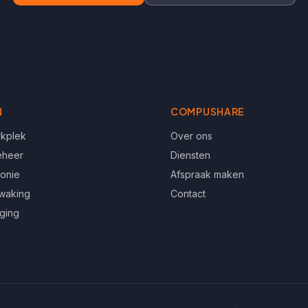
N
COMPUSHARE
rkplek
Over ons
eheer
Diensten
fonie
Afspraak maken
waking
Contact
iging