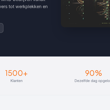
vers tot werkplekken en
1500+
90%
Klanten
Dezelfde dag opgelo