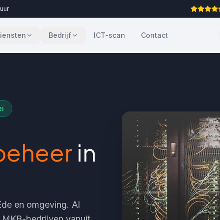
 uur
iensten
Bedrijf
ICT-scan
Contact
ei
 beheer
in
Ede
en omgeving. Al
r MKB-bedrijven vanuit