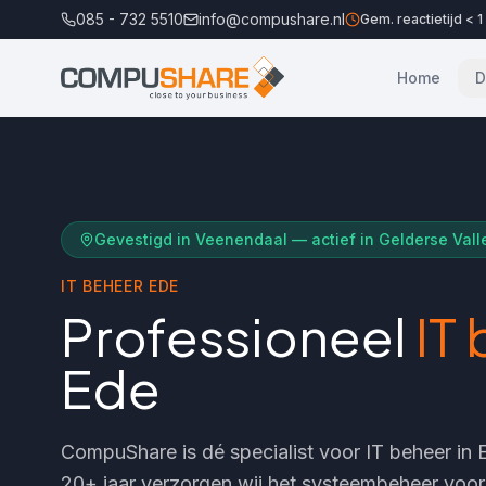
085 - 732 5510
info@compushare.nl
Gem. reactietijd < 1
Home
D
Gevestigd in Veenendaal — actief in
Gelderse Vall
IT BEHEER
EDE
Professioneel
IT
Ede
CompuShare is dé specialist voor IT beheer in
20+ jaar verzorgen wij het systeembeheer voo